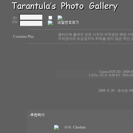
ID
PW
갤러리에 올려진 모든 사진의 저작권은 해당 사
Costume Play
저작권자와 초상권자의 허락을 받지 않은 무단 도
Canon EOS 5D
|
2009-0
1/125s
|
F2.0
|
0.00 EV
|
ISO-10
2009. 9. 20 - 코
-추천하기
Chobits
제목: