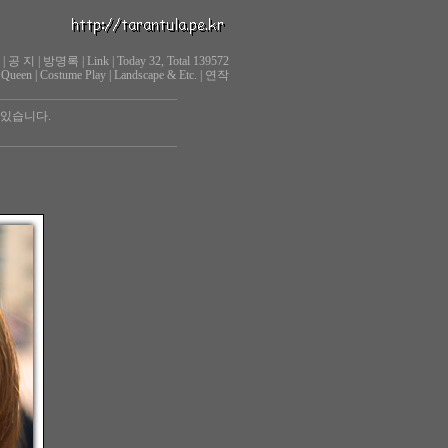
|
공 지
|
방명록
|
Link
|
Today 32, Total 139572
 Queen
|
Costume Play
|
Landscape & Etc.
|
연작
 있습니다.