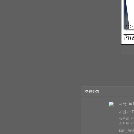
-추천하기
3
제목:
사진가:
T
등록일: 200
조회수: 72
IMG_7038.