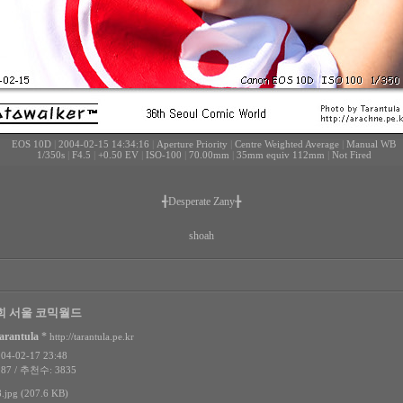
EOS 10D
|
2004-02-15 14:34:16
|
Aperture Priority
|
Centre Weighted Average
|
Manual WB
1/350s
|
F4.5
|
+0.50 EV
|
ISO-100
|
70.00mm
|
35mm equiv 112mm
|
Not Fired
╉Desperate Zany╊
shoah
6회 서울 코믹월드
arantula
*
http://tarantula.pe.kr
4-02-17 23:48
87 / 추천수: 3835
jpg (207.6 KB)