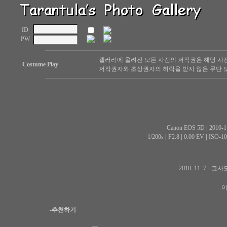
ID
PW
갤러리에 올려진 모든 사진의 저작권은 해당 사
Costume Play
저작권자와 초상권자의 허락을 받지 않은 무단 도
Canon EOS 5D
|
2010-1
1/200s
|
F2.8
|
0.00 EV
|
ISO-10
2010. 11. 7 
이
-추천하기