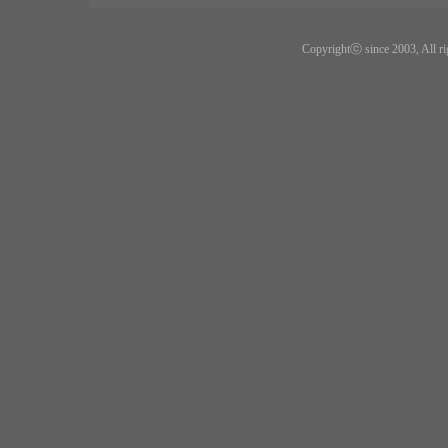
Copyrightⓒ since 2003, All ri