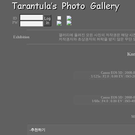
ID
PW
갤러리에 올려진 모든 사진의 저작권은 해당 사
Exhibition
저작권자와 초상권자의 허락을 받지 않은 무단 도
Kor
Canon EOS 5D
|
2008-0
1/125s
|
F2.0
|
0.00 EV
|
ISO-2
Canon EOS 5D
|
2008-0
1/60s
|
F4.0
|
0.00 EV
|
ISO-40
Mo
-추천하기