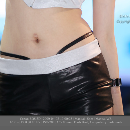
Canon EOS 5D
|
2009-04-02 10:00:28
|
Manual
|
Spot
|
Manual WB
1/125s
|
F2.0
|
0.00 EV
|
ISO-200
|
135.00mm
|
Flash fired; Compulsory flash mode