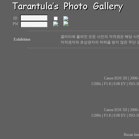
ID
PW
갤러리에 올려진 모든 사진의 저작권은 해당 사
Exhibition
저작권자와 초상권자의 허락을 받지 않은 무단 도
Canon EOS 5D
|
2006-
1/200s
|
F1.8
|
0.00 EV
|
ISO-1
Canon EOS 5D
|
2006-
1/200s
|
F1.8
|
0.00 EV
|
ISO-1
Busan Int