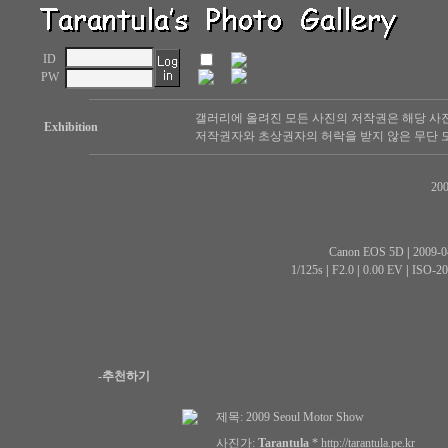
ID
PW
갤러리에 올려진 모든 사진의 저작권은 해당 사
Exhibition
저작권자와 초상권자의 허락을 받지 않은 무단 도
200
Canon EOS 5D
|
2009-0
1/125s
|
F2.0
|
0.00 EV
|
ISO-20
-추천하기
제목:
2009 Seoul Motor Show
사진가:
Tarantula
*
http://tarantula.pe.kr