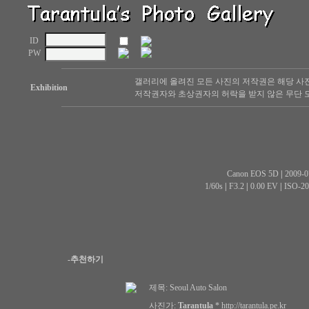
ID
PW
갤러리에 올려진 모든 사진의 저작권은 해당 사
Exhibition
저작권자와 초상권자의 허락을 받지 않은 무단 도
Canon EOS 5D
|
2009-0
1/60s
|
F3.2
|
0.00 EV
|
ISO-20
-추천하기
제목:
Seoul Auto Salon
사진가:
Tarantula
*
http://tarantula.pe.kr