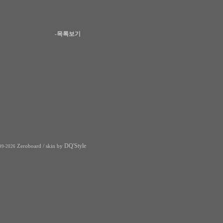
-목록보기
DQ'Style
Zeroboard
/ skin by
99-2026