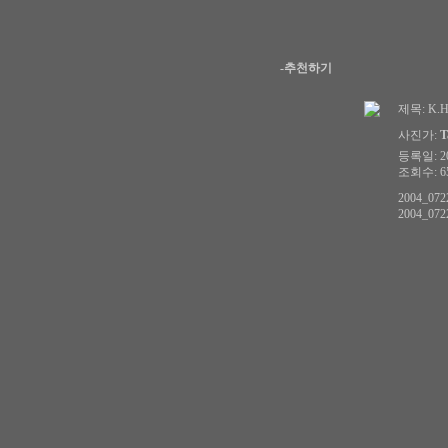
-추천하기
제목:
K.H
사진가:
T
등록일: 200
조회수: 65
2004_072
2004_072