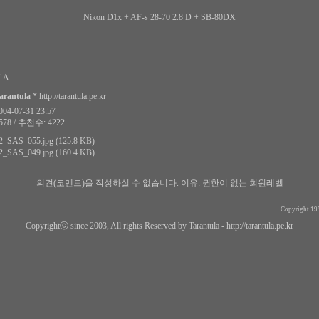
Nikon D1x + AF-s 28-70 2.8 D + SB-80DX
.A
arantula
*
http://tarantula.pe.kr
4-07-31 23:57
78 / 추천수: 4222
2_SAS_055.jpg (125.8 KB)
2_SAS_049.jpg (160.4 KB)
의견(코멘트)을 작성하실 수 없습니다.
이유: 권한이 없는 회원레벨
Copyright 19
Copyrightⓒ since 2003, All rights Reserved by Tarantula -
http://tarantula.pe.kr