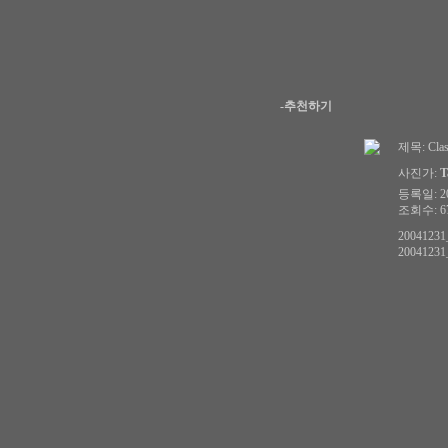
-추천하기
제목:
Cla
사진가:
T
등록일: 200
조회수: 67
20041231_
20041231_