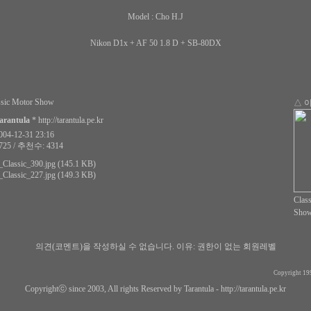
Model : Cho H.J
Nikon D1x + AF 50 1.8 D + SB-80DX
ssic Motor Show
△ 
arantula
*
http://tarantula.pe.kr
4-12-31 23:16
25 / 추천수: 4314
Classic_390.jpg (145.1 KB)
Classic_227.jpg (149.3 KB)
Clas
Sho
의견(코멘트)을 작성하실 수 없습니다.
이유: 권한이 없는 회원레벨
Copyright 19
Copyrightⓒ since 2003, All rights Reserved by Tarantula -
http://tarantula.pe.kr