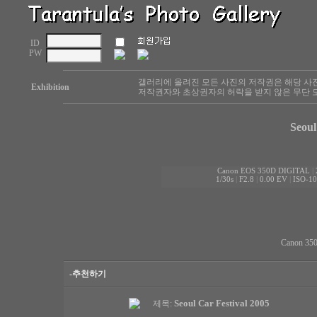
ID
PW
갤러리에 올려진 모든 사진의 저작권은 해당 사
Exhibition
저작권자와 초상권자의 허락을 받지 않은 무단 도
Seoul
Canon EOS 350D DIGITAL
|
1/30s
|
F2.8
|
0.00 EV
|
ISO-10
Canon 35
-추천하기
Seoul Car Festival 2005
제목: