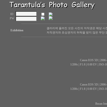
ID
PW
갤러리에 올려진 모든 사진의 저작권은 해당 사
Exhibition
저작권자와 초상권자의 허락을 받지 않은 무단 도
Canon EOS 5D
|
2006-
1/200s
|
F1.8
|
0.00 EV
|
ISO-1
Canon EOS 5D
|
2006-
1/200s
|
F1.8
|
0.00 EV
|
ISO-1
Busan Int