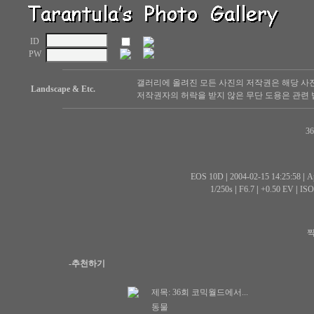
ID
PW
갤러리에 올려진 모든 사진의 저작권은 해당 사
Landscape & Etc.
저작권자의 허락을 받지 않은 무단 도용은 관련 
3
EOS 10D
|
2004-02-15 14:25:58
|
Ap
1/250s
|
F6.7
|
+0.50 EV
|
ISO
찍
-추천하기
제목:
36회 코믹월드에서...
동물