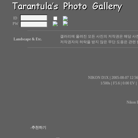
ID
PW
갤러리에 올려진 모든 사진의 저작권은 해당 사
Landscape & Etc.
저작권자의 허락을 받지 않은 무단 도용은 관련 
NIKON D1X
|
2005-08-07 12:56
1/500s
|
F5.6
|
0.00 EV
|
Nikon 
-추천하기