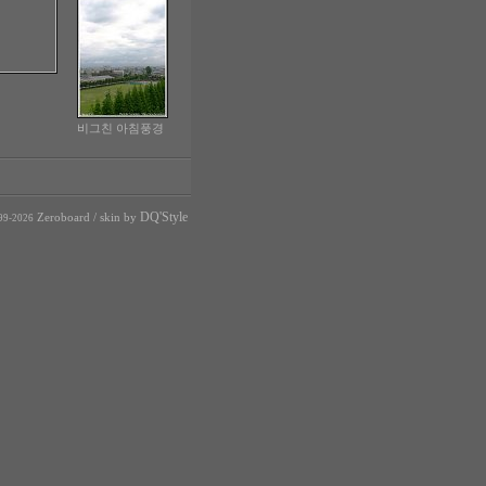
비그친 아침풍경
DQ'Style
Zeroboard
/ skin by
99-2026