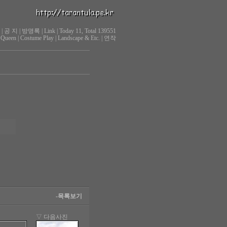
|
공 지
|
방명록
|
Link
|
Today 11, Total 139551
 Queen
|
Costume Play
|
Landscape & Etc.
|
연작
-목록보기
▽ 다음사진