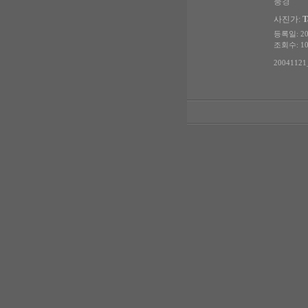
풍경
사진가:
T
등록일: 200
조회수: 10
20041121_