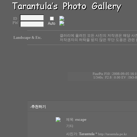
ID
PW
갤러리에 올려진 모든 사진의 저작권은 해당 사
Landscape & Etc.
저작권자의 허락을 받지 않은 무단 도용은 관련 
FinePix F10
|
2008-09-05 16:1
1/340s
|
F2.8
|
0.00 EV
|
ISO-
-추천하기
escape
제목:
기타
사진가:
Tarantula
*
http://tarantula.pe.kr