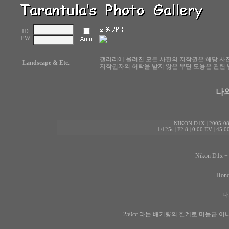
ID
PW
갤러리에 올려진 모든 사진의 저작권은 해당 사
Landscape & Etc.
저작권자의 허락을 받지 않은 무단 도용은 관련 
나
NIKON D1X
|
2005-08
1/125s
|
F2.8
|
0.00 EV
|
45.
Nikon D1x +
Hond
나
250cc 라는 배기량의 한계로 미들급 