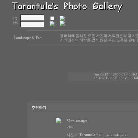
ID
PW
갤러리에 올려진 모든 사진의 저작권은 해당 사
Landscape & Etc.
저작권자의 허락을 받지 않은 무단 도용은 관련 
FinePix F10
|
2008-09-05 16:1
1/340s
|
F2.8
|
0.00 EV
|
ISO-
-추천하기
escape
제목:
기타
사진가:
Tarantula
*
http://tarantula.pe.kr