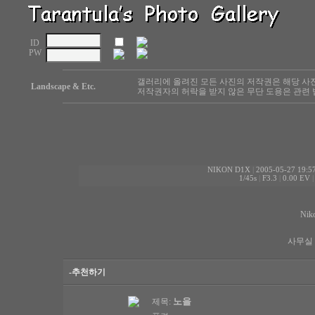
ID
PW
갤러리에 올려진 모든 사진의 저작권은 해당 사
Landscape & Etc.
저작권자의 허락을 받지 않은 무단 도용은 관련 
NIKON D1X
|
2005-05-27 19:5
1/45s
|
F3.3
|
0.00 EV
Nik
사무실 
-추천하기
노을
제목: