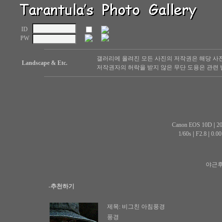
ID
PW
갤러리에 올려진 모든 사진의 저작권은 해당 사
Landscape & Etc.
저작권자의 허락을 받지 않은 무단 도용은 관련 
Canon EOS 10D
|
20
1/60s
|
F2.8
|
0.0
야근후
-추천하기
제목:
비그친 아침풍경
풍경