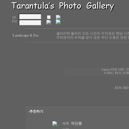
ID
PW
갤러리에 올려진 모든 사진의 저작권은 해당 사
Landscape & Etc.
저작권자의 허락을 받지 않은 무단 도용은 관련 
Canon EOS 10D
|
2
1/500s
|
F8.0
|
0.0
EOS 10D 
-추천하기
적단풍
제목: