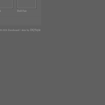
A
Doll Fair
DQ'Style
Zeroboard
/ skin by
99-2026