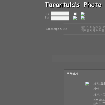
ID
PW
갤러리에 올려진 모
Landscape & Etc.
저작권자의 허락을 
-추천하기
溫
제목:
기타
사진가:
T
등록일: 201
조회수: 75