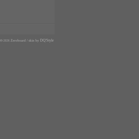
DQ'Style
Zeroboard
/ skin by
99-2026