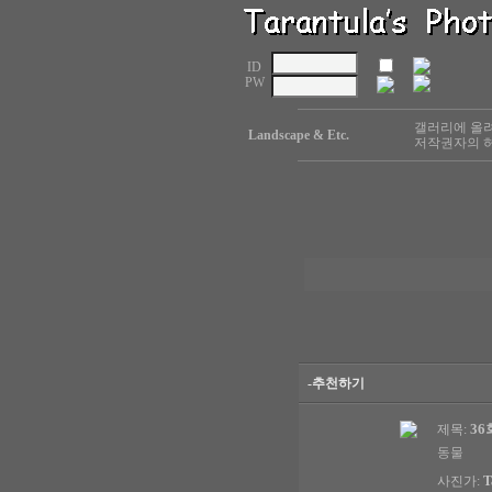
ID
PW
갤러리에 올려
Landscape & Etc.
저작권자의 허
-추천하기
36
제목:
동물
사진가:
T