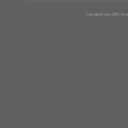
Copyrightⓒ since 2003, All ri