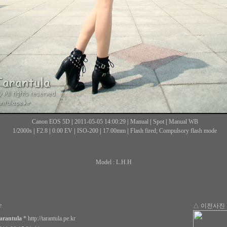
Canon EOS 5D
|
2011-05-05 14:00:29
|
Manual
|
Spot
|
Manual WB
1/2000s
|
F2.8
|
0.00 EV
|
ISO-200
|
17.00mm
|
Flash fired; Compulsory flash mode
Model : L.H.H
e
△ 이전사진
arantula
*
http://tarantula.pe.kr