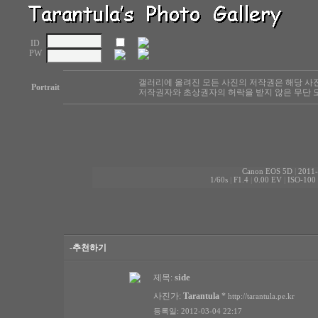
ID
PW
갤러리에 올려진 모든 사진의 저작권은 해당 사
Portrait
저작권자와 초상권자의 허락을 받지 않은 무단 도
Canon EOS 5D
|
2011-
1/60s
|
F1.4
|
0.00 EV
|
ISO-100
-추천하기
side
제목:
사진가:
Tarantula
*
http://tarantula.pe.kr
등록일: 2012-03-04 22:17