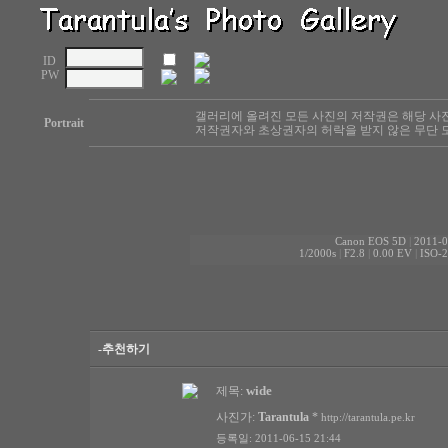
ID
PW
갤러리에 올려진 모든 사진의 저작권은 해당 사
Portrait
저작권자와 초상권자의 허락을 받지 않은 무단 도
Canon EOS 5D
|
2011-0
1/2000s
|
F2.8
|
0.00 EV
|
ISO-
-추천하기
wide
제목:
사진가:
Tarantula
*
http://tarantula.pe.kr
등록일: 2011-06-15 21:44