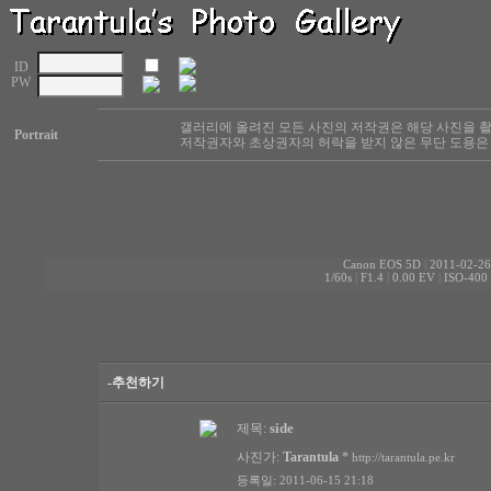
ID
PW
갤러리에 올려진 모든 사진의 저작권은 해당 사진을 
Portrait
저작권자와 초상권자의 허락을 받지 않은 무단 도용은 
Canon EOS 5D
|
2011-02-26
1/60s
|
F1.4
|
0.00 EV
|
ISO-400
-추천하기
side
제목:
사진가:
Tarantula
*
http://tarantula.pe.kr
등록일: 2011-06-15 21:18