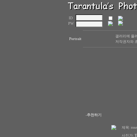
ID
PW
갤러리에 올려
Portrait
저작권자와 초
-추천하기
제목:
rose
사진가:
T