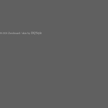
DQ'Style
Zeroboard
/ skin by
99-2026