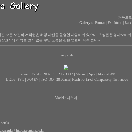
처음으로
Gallery
☞
Portrait
|
Exhibition
|
Race
진 모든 사진의 저작권은 해당 사진을 촬영한 사람에게 있으며, 초상권은 당사자에게
상권자의 허락을 받지 않은 무단 도용은 관련 법률에 저촉 됩니다.
rose petals
Canon EOS 5D
|
2007-05-12 17:30:17
|
Manual
|
Spot
|
Manual WB
1/125s
|
F3.5
|
0.00 EV
|
ISO-100
|
28.00mm
|
Flash not fired; Compulsory flash mode
Model : 나츠미
 petals
arantula
*
http://tarantula.pe.kr