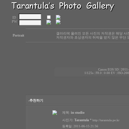
ID
PW
갤러리에 올려진 모든 사진의 저작권은 해당 사
Portrait
저작권자와 초상권자의 허락을 받지 않은 무단 도
Canon EOS 5D
|
2011-
1/125s
|
F8.0
|
0.00 EV
|
ISO-200
-추천하기
in studio
제목:
사진가:
Tarantula
*
http://tarantula.pe.kr
등록일: 2011-06-15 21:56