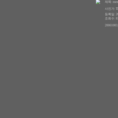
제목:
mem
사진가:
T
등록일: 200
조회수: 83
20061003