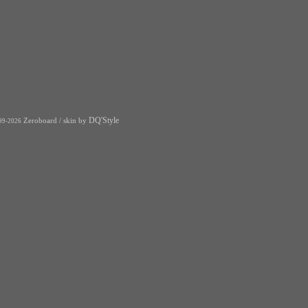
DQ'Style
Zeroboard
/ skin by
99-2026