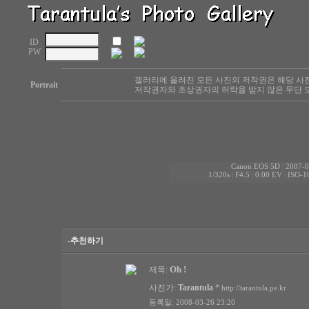
ID
PW
갤러리에 올려진 모든 사진의 저작권은 해당 사
Portrait
저작권자와 초상권자의 허락을 받지 않은 무단 도
Canon EOS 5D
|
2007-0
1/320s
|
F4.5
|
0.00 EV
|
ISO-1
-추천하기
Oh !
제목:
사진가:
Tarantula
*
http://tarantula.pe.kr
등록일: 2008-03-26 23:20