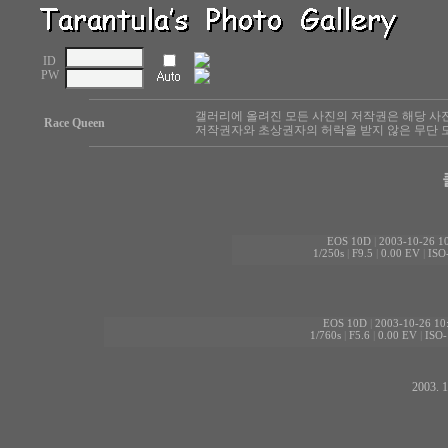
ID
PW
갤러리에 올려진 모든 사진의 저작권은 해당 사
Race Queen
저작권자와 초상권자의 허락을 받지 않은 무단 도
EOS 10D
|
2003-10-26 10
1/250s
|
F9.5
|
0.00 EV
|
ISO
EOS 10D
|
2003-10-26 10
1/760s
|
F5.6
|
0.00 EV
|
ISO-
2003.