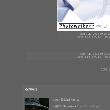
EOS 10D
|
2003-10-26 11
1/500s
|
F3.5
|
0.00 EV
|
ISO-
EOS 10D
|
2003-10-26 11
1/500s
|
F2.8
|
0.00 EV
|
ISO-
2003.
-추천하기
클릭페스티벌
제목:
사진가:
Tarantula
*
http://tarantula.pe.kr