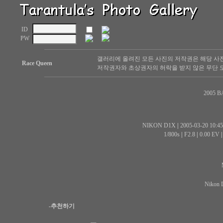
ID
PW
갤러리에 올려진 모든 사진의 저작권은 해당 사
Race Queen
저작권자와 초상권자의 허락을 받지 않은 무단 도
2005 B
NIKON D1X
|
2005-03-20 10:45
1/800s
|
F2.8
|
0.00 EV
Nikon 
-추천하기