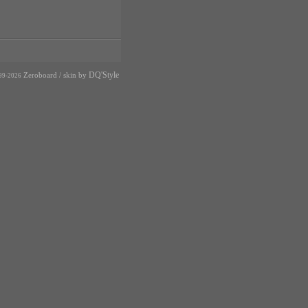
DQ'Style
Zeroboard
/ skin by
99-2026