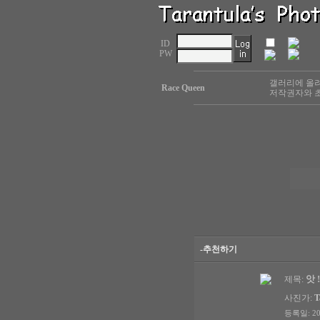
ID
PW
갤러리에 올려
Race Queen
저작권자와 초
-추천하기
앗 !
제목:
사진가:
T
등록일: 200