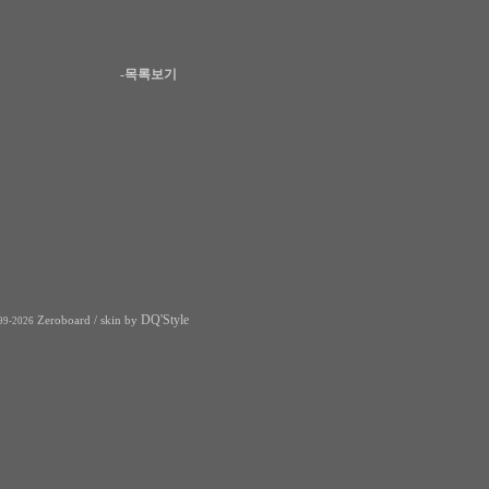
-목록보기
DQ'Style
Zeroboard
/ skin by
99-2026