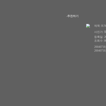
-추천하기
제목:
H.
사진가:
T
등록일: 200
조회수: 80
20040718_
20040718_