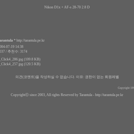
Nikon D1x + AF-s 28-70 2.8 D
N
arantula
*
http://tarantula.pe.kr
4-07-19 14:38
37 / 추천수: 3174
Click4_286.jpg (109.8 KB)
Click4_257.jpg (120.5 KB)
의견(코멘트)을 작성하실 수 없습니다.
이유: 권한이 없는 회원레벨
Copyright 19
Copyrightⓒ since 2003, All rights Reserved by Tarantula -
http://tarantula.pe.kr