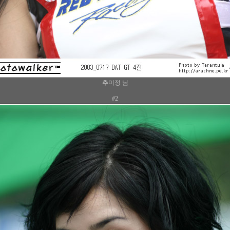
추미정 님
#2