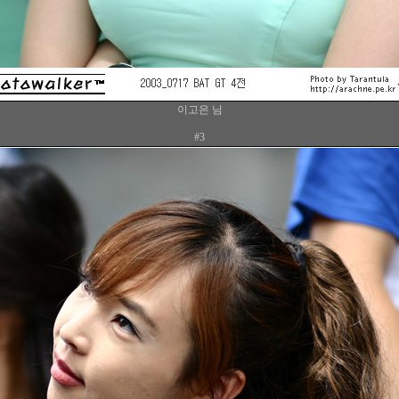
이고은 님
#3