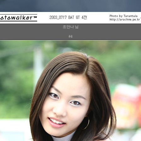
조안나 님
#4