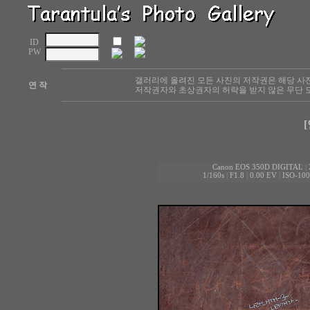
ID
PW
갤러리에 올려진 모든 사진의 저작권은 해당 사
연 작
저작권자와 초상권자의 허락을 받지 않은 무단 도
[
Canon EOS 350D DIGITAL
|
1/160s
|
F1.8
|
0.00 EV
|
ISO-100