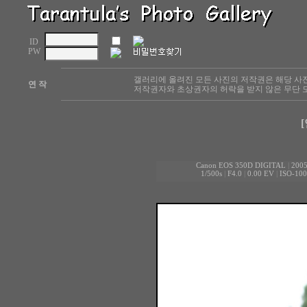
ID
PW
갤러리에 올려진 모든 사진의 저작권은 해당 사
연 작
저작권자와 초상권자의 허락을 받지 않은 무단 도
[
Canon EOS 350D DIGITAL
|
2005
1/500s
|
F4.0
|
0.00 EV
|
ISO-100