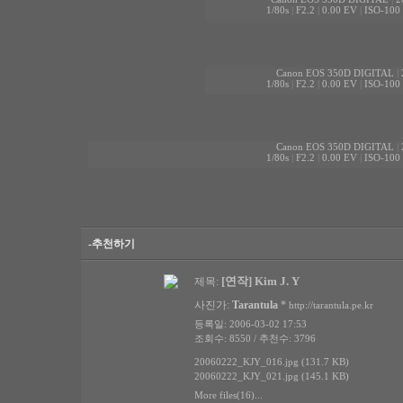
1/80s
|
F2.2
|
0.00 EV
|
ISO-100
Canon EOS 350D DIGITAL
|
1/80s
|
F2.2
|
0.00 EV
|
ISO-100
Canon EOS 350D DIGITAL
|
1/80s
|
F2.2
|
0.00 EV
|
ISO-100
-추천하기
[연작] Kim J. Y
제목:
사진가:
Tarantula
*
http://tarantula.pe.kr
등록일: 2006-03-02 17:53
조회수: 8550 / 추천수: 3796
20060222_KJY_016.jpg (131.7 KB)
20060222_KJY_021.jpg (145.1 KB)
More files(16)...