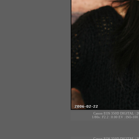
Canon EOS 350D DIGITAL
|
2
1/80s
|
F2.2
|
0.00 EV
|
ISO-100
Canon EOS 350D DIGITAL
|
2