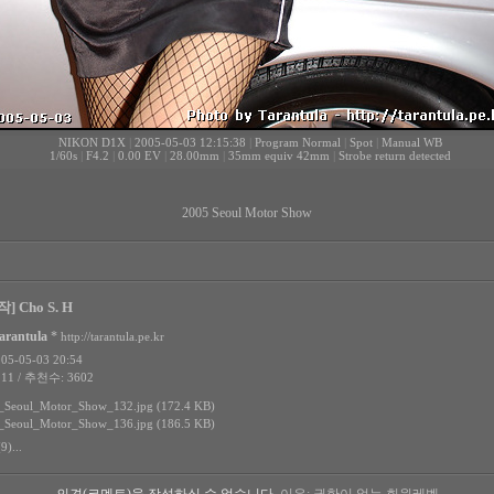
NIKON D1X
|
2005-05-03 12:15:38
|
Program Normal
|
Spot
|
Manual WB
1/60s
|
F4.2
|
0.00 EV
|
28.00mm
|
35mm equiv 42mm
|
Strobe return detected
2005 Seoul Motor Show
] Cho S. H
arantula
*
http://tarantula.pe.kr
5-05-03 20:54
11 / 추천수: 3602
_Seoul_Motor_Show_132.jpg (172.4 KB)
_Seoul_Motor_Show_136.jpg (186.5 KB)
9)...