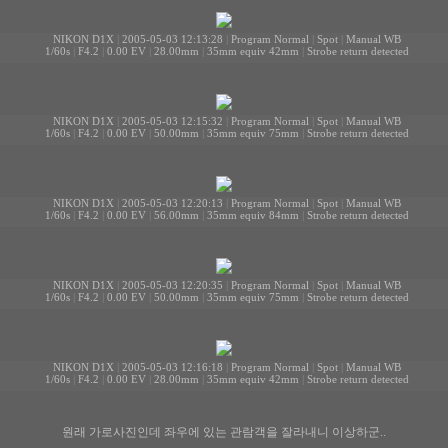
NIKON D1X
|
2005-05-03 12:13:28
|
Program Normal
|
Spot
|
Manual WB
1/60s
|
F4.2
|
0.00 EV
|
28.00mm
|
35mm equiv 42mm
|
Strobe return detected
NIKON D1X
|
2005-05-03 12:15:32
|
Program Normal
|
Spot
|
Manual WB
1/60s
|
F4.2
|
0.00 EV
|
50.00mm
|
35mm equiv 75mm
|
Strobe return detected
NIKON D1X
|
2005-05-03 12:20:13
|
Program Normal
|
Spot
|
Manual WB
1/60s
|
F4.2
|
0.00 EV
|
56.00mm
|
35mm equiv 84mm
|
Strobe return detected
NIKON D1X
|
2005-05-03 12:20:35
|
Program Normal
|
Spot
|
Manual WB
1/60s
|
F4.2
|
0.00 EV
|
50.00mm
|
35mm equiv 75mm
|
Strobe return detected
NIKON D1X
|
2005-05-03 12:16:18
|
Program Normal
|
Spot
|
Manual WB
1/60s
|
F4.2
|
0.00 EV
|
28.00mm
|
35mm equiv 42mm
|
Strobe return detected
원래 가로사진인데 좌우에 있는 관람객을 잘라내니 이상하군..