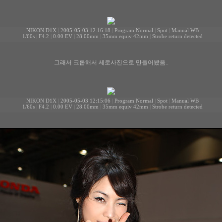
NIKON D1X
|
2005-05-03 12:16:18
|
Program Normal
|
Spot
|
Manual WB
1/60s
|
F4.2
|
0.00 EV
|
28.00mm
|
35mm equiv 42mm
|
Strobe return detected
그래서 크롭해서 세로사진으로 만들어봤음..
NIKON D1X
|
2005-05-03 12:15:06
|
Program Normal
|
Spot
|
Manual WB
1/60s
|
F4.2
|
0.00 EV
|
28.00mm
|
35mm equiv 42mm
|
Strobe return detected