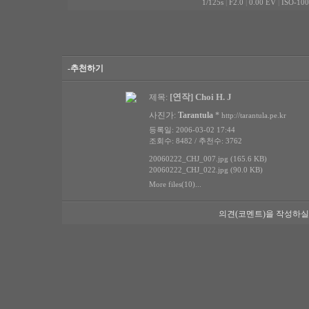
1/125s
|
F2.0
|
0.00 EV
|
ISO-100
-추천하기
[연작] Choi H. J
제목:
사진가:
Tarantula
*
http://tarantula.pe.kr
등록일: 2006-03-02 17:44
조회수: 8482 / 추천수: 3762
20060222_CHJ_007.jpg (165.6 KB)
20060222_CHJ_022.jpg (90.0 KB)
More files(10)...
의견(코멘트)을 작성하실