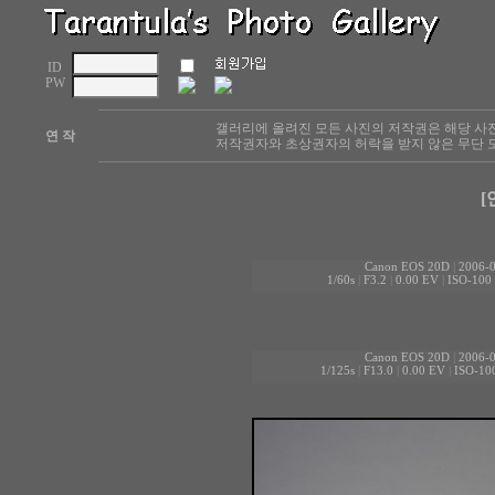
ID
PW
갤러리에 올려진 모든 사진의 저작권은 해당 사
연 작
저작권자와 초상권자의 허락을 받지 않은 무단 도
[
Canon EOS 20D
|
2006-0
1/60s
|
F3.2
|
0.00 EV
|
ISO-100
Canon EOS 20D
|
2006-0
1/125s
|
F13.0
|
0.00 EV
|
ISO-10