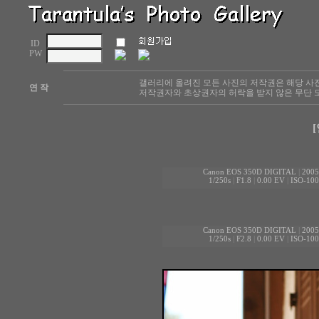
ID
PW
갤러리에 올려진 모든 사진의 저작권은 해당 사
연 작
저작권자와 초상권자의 허락을 받지 않은 무단 도
[
Canon EOS 350D DIGITAL
|
2005
1/250s
|
F1.8
|
0.00 EV
|
ISO-100
Canon EOS 350D DIGITAL
|
2005
1/250s
|
F2.8
|
0.00 EV
|
ISO-100