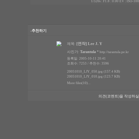
1/320s
|
F1.8
|
0.00 EV
|
ISO-100
-추천하기
[연작] Lee J. Y
제목:
사진가:
Tarantula
*
http://tarantula.pe.kr
등록일: 2005-10-11 20:41
조회수: 7253 / 추천수: 3596
20051010_LJY_050.jpg (157.4 KB)
20051010_LJY_010.jpg (123.7 KB)
More files(10)...
의견(코멘트)을 작성하실