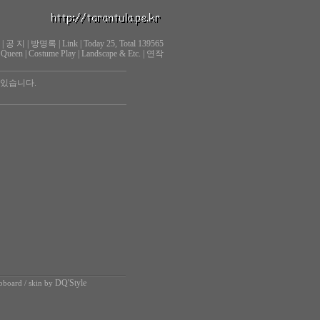
|
공 지
|
방명록
|
Link
|
Today 25, Total 139565
 Queen
|
Costume Play
|
Landscape & Etc.
|
연작
 있습니다.
DQ'Style
oboard
/ skin by