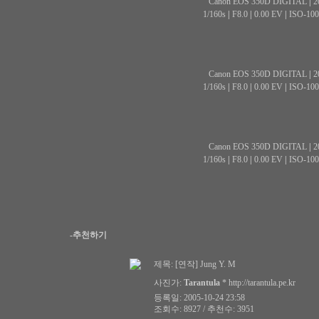
Canon EOS 350D DIGITAL
|
2
1/160s
|
F8.0
|
0.00 EV
|
ISO-100
Canon EOS 350D DIGITAL
|
2
1/160s
|
F8.0
|
0.00 EV
|
ISO-100
Canon EOS 350D DIGITAL
|
2
1/160s
|
F8.0
|
0.00 EV
|
ISO-100
-추천하기
제목:
[연작] Jung Y. M
사진가:
Tarantula
*
http://tarantula.pe.kr
등록일: 2005-10-24 23:58
조회수: 8927 / 추천수: 3951