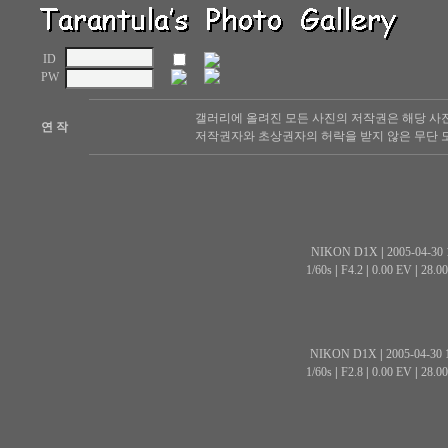
ID
PW
갤러리에 올려진 모든 사진의 저작권은 해당 사
연 작
저작권자와 초상권자의 허락을 받지 않은 무단 도
NIKON D1X
|
2005-04-30 
1/60s
|
F4.2
|
0.00 EV
|
28.0
NIKON D1X
|
2005-04-30 
1/60s
|
F2.8
|
0.00 EV
|
28.0