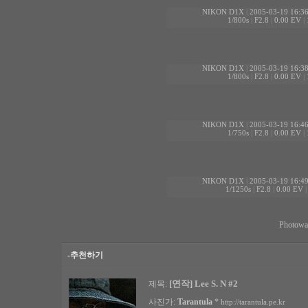
NIKON D1X
|
2005-03-19 16:3
1/800s
|
F2.8
|
0.00 EV
|
NIKON D1X
|
2005-03-19 16:3
1/800s
|
F2.8
|
0.00 EV
|
NIKON D1X
|
2005-03-19 16:4
1/750s
|
F2.8
|
0.00 EV
|
NIKON D1X
|
2005-03-19 16:4
1/1250s
|
F2.8
|
0.00 EV
Photo
-추천하기
[연작] Lee S. N #2
제목:
사진가:
Tarantula
*
http://tarantula.pe.kr