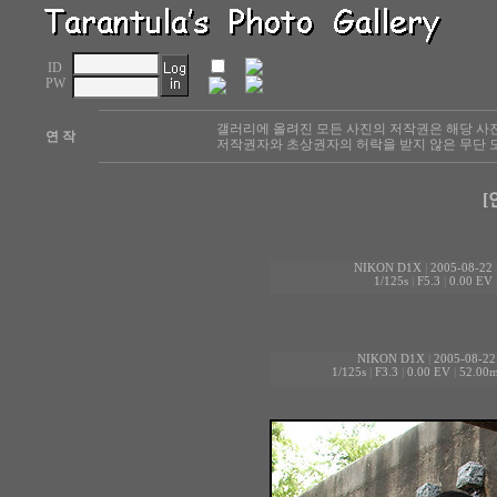
ID
PW
갤러리에 올려진 모든 사진의 저작권은 해당 사
연 작
저작권자와 초상권자의 허락을 받지 않은 무단 도
[
NIKON D1X
|
2005-08-22 
1/125s
|
F5.3
|
0.00 EV
NIKON D1X
|
2005-08-22
1/125s
|
F3.3
|
0.00 EV
|
52.00